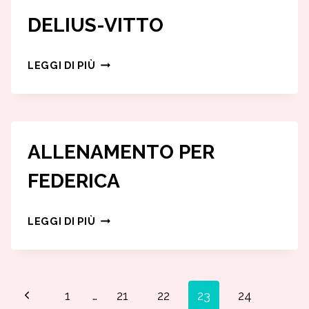
DELIUS-VITTO
DELIUS-
LEGGI DI PIÙ
VITTO
ALLENAMENTO PER
FEDERICA
ALLENAMENTO
LEGGI DI PIÙ
PER
FEDERICA
Navigazione
Pagina
1
…
21
22
23
24