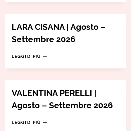
ME
LARA CISANA | Agosto –
Settembre 2026
LARA
LEGGI DI PIÙ
CISANA
|
AGOSTO
–
VALENTINA PERELLI |
SETTEMBRE
Agosto – Settembre 2026
2026
VALENTINA
LEGGI DI PIÙ
PERELLI