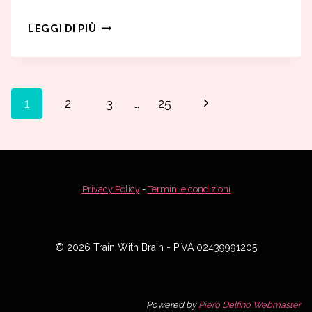
RICOMINCIO
LEGGI DI PIÙ
DA
QUI
Navigazione
Pagina
1
2
3
…
25
pagina
successiva
Privacy Policy
-
Termini e condizioni
© 2026 Train With Brain - PIVA 02439991205
Powered by
Piero Delfino Webmaster