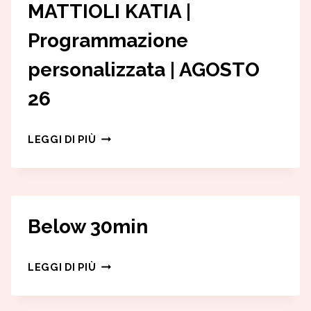
MATTIOLI KATIA |
Programmazione
personalizzata | AGOSTO
26
MATTIOLI
LEGGI DI PIÙ
KATIA
|
PROGRAMMAZIONE
PERSONALIZZATA
Below 30min
|
AGOSTO
BELOW
LEGGI DI PIÙ
26
30MIN