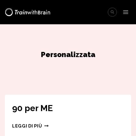
Salta
al
contenuto
Personalizzata
90 per ME
90
LEGGI DI PIÙ
PER