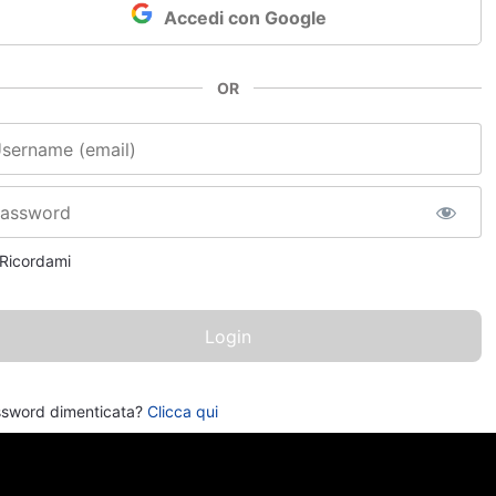
Accedi con Google
OR
e utente o email
sword
Ricordami
sword dimenticata?
Clicca qui