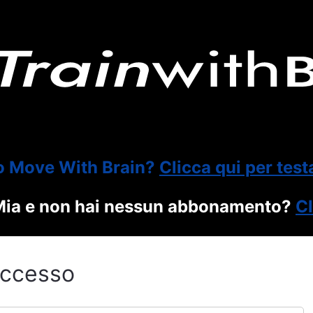
o Move With Brain?
Clicca qui per test
itMia e non hai nessun abbonamento?
Cl
ccesso