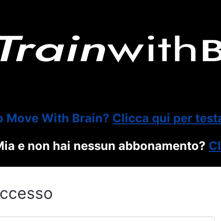
o Move With Brain?
Clicca qui per test
itMia e non hai nessun abbonamento?
Cl
ccesso