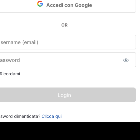
Accedi con Google
OR
e utente o email
sword
Ricordami
sword dimenticata?
Clicca qui