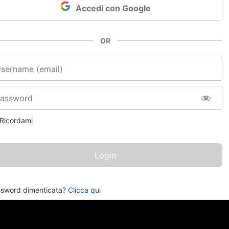
Accedi con Google
OR
e utente o email
sword
Ricordami
sword dimenticata?
Clicca qui