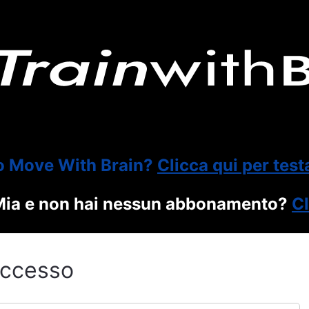
o Move With Brain?
Clicca qui per test
itMia e non hai nessun abbonamento?
Cl
ccesso