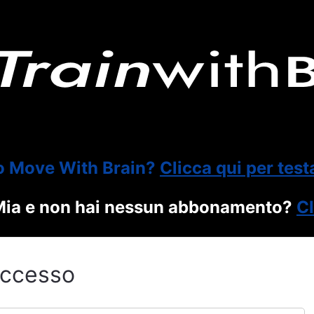
o Move With Brain?
Clicca qui per test
itMia e non hai nessun abbonamento?
Cl
ccesso