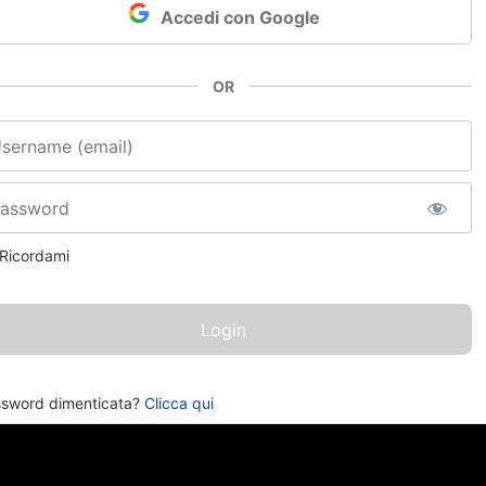
Accedi con Google
OR
e utente o email
sword
Ricordami
sword dimenticata?
Clicca qui