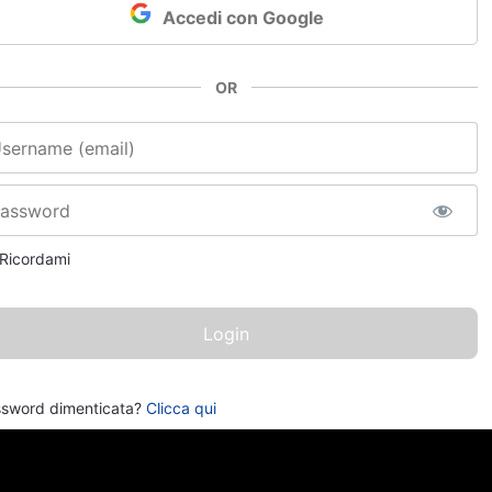
Accedi con Google
OR
e utente o email
sword
Ricordami
sword dimenticata?
Clicca qui