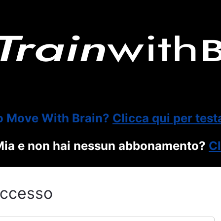
o Move With Brain?
Clicca qui per test
itMia e non hai nessun abbonamento?
Cl
ccesso