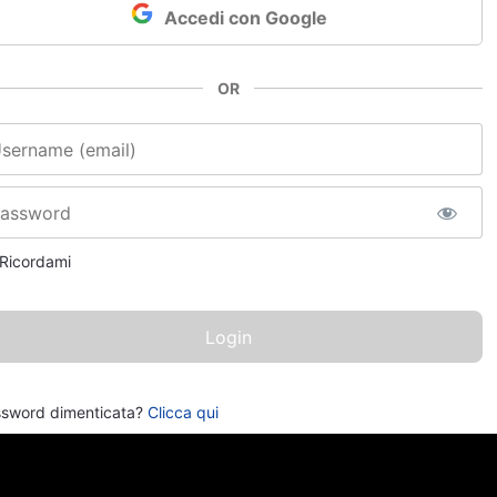
Accedi con Google
OR
e utente o email
sword
Ricordami
sword dimenticata?
Clicca qui