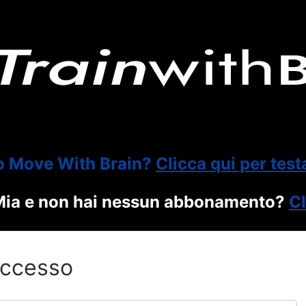
o Move With Brain?
Clicca qui per test
itMia e non hai nessun abbonamento?
Cl
ccesso