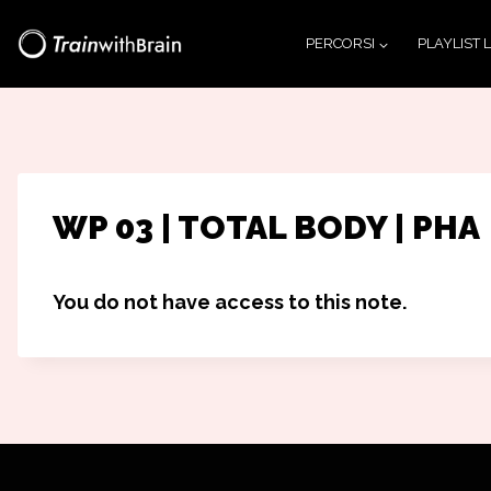
Salta
PERCORSI
PLAYLIST 
al
contenuto
WP 03 | TOTAL BODY | PHA
You do not have access to this note.