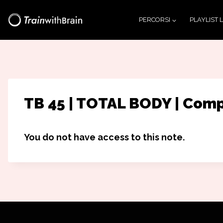
Salta
PERCORSI
PLAYLIST 
al
contenuto
TB 45 | TOTAL BODY | Com
You do not have access to this note.