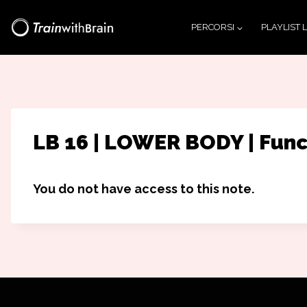
Salta
PERCORSI
PLAYLIST 
al
contenuto
LB 16 | LOWER BODY | Func
You do not have access to this note.