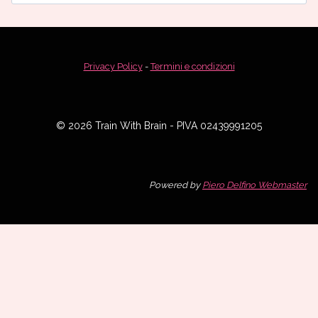
per:
Privacy Policy
-
Termini e condizioni
© 2026 Train With Brain - PIVA 02439991205
Powered by
Piero Delfino Webmaster