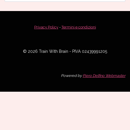
per:
Privacy Policy
-
Termini e condizioni
© 2026 Train With Brain - PIVA 02439991205
Powered by
Piero Delfino Webmaster