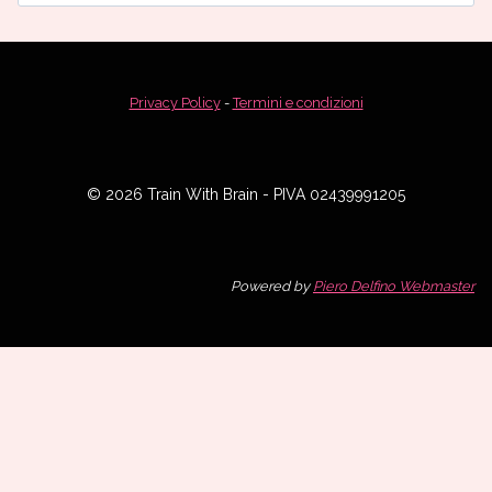
per:
Privacy Policy
-
Termini e condizioni
© 2026 Train With Brain - PIVA 02439991205
Powered by
Piero Delfino Webmaster